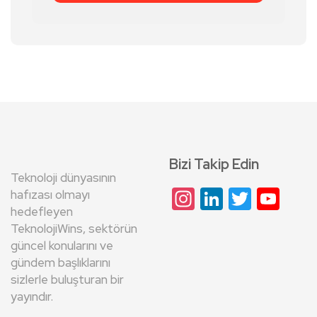
Bizi Takip Edin
Teknoloji dünyasının
Instagram
LinkedIn
Twitte
Yo
hafızası olmayı
hedefleyen
Cha
TeknolojiWins, sektörün
güncel konularını ve
gündem başlıklarını
sizlerle buluşturan bir
yayındır.