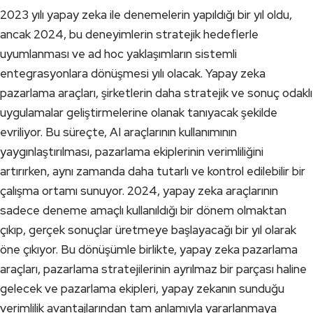
2023 yılı yapay zeka ile denemelerin yapıldığı bir yıl oldu,
ancak 2024, bu deneyimlerin stratejik hedeflerle
uyumlanması ve ad hoc yaklaşımların sistemli
entegrasyonlara dönüşmesi yılı olacak. Yapay zeka
pazarlama araçları, şirketlerin daha stratejik ve sonuç odaklı
uygulamalar geliştirmelerine olanak tanıyacak şekilde
evriliyor. Bu süreçte, AI araçlarının kullanımının
yaygınlaştırılması, pazarlama ekiplerinin verimliliğini
artırırken, aynı zamanda daha tutarlı ve kontrol edilebilir bir
çalışma ortamı sunuyor. 2024, yapay zeka araçlarının
sadece deneme amaçlı kullanıldığı bir dönem olmaktan
çıkıp, gerçek sonuçlar üretmeye başlayacağı bir yıl olarak
öne çıkıyor. Bu dönüşümle birlikte, yapay zeka pazarlama
araçları, pazarlama stratejilerinin ayrılmaz bir parçası haline
gelecek ve pazarlama ekipleri, yapay zekanın sunduğu
verimlilik avantajlarından tam anlamıyla yararlanmaya