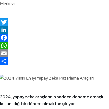
Twitter
LinkedIn
Facebook
WhatsApp
Email
Share
2024, yapay zeka araçlarının sadece deneme amaçlı
kullanıldığı bir dönem olmaktan çıkıyor.