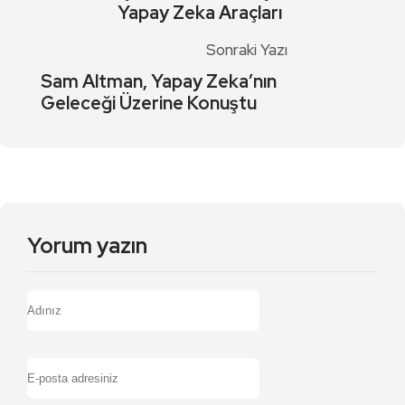
Yapay Zeka Araçları
Sonraki Yazı
Sam Altman, Yapay Zeka’nın
Geleceği Üzerine Konuştu
Yorum yazın