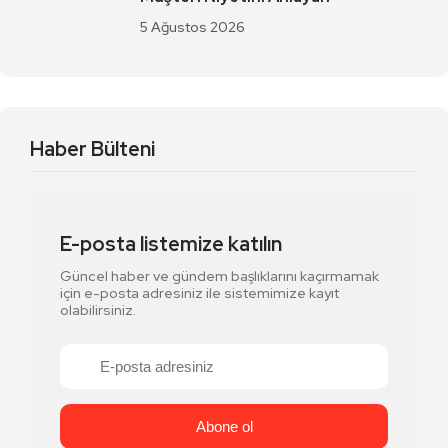
5 Ağustos 2026
Haber Bülteni
E-posta listemize katılın
Güncel haber ve gündem başlıklarını kaçırmamak
için e-posta adresiniz ile sistemimize kayıt
olabilirsiniz.