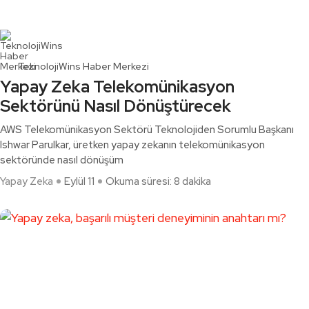
TeknolojiWins Haber Merkezi
Yapay Zeka Telekomünikasyon
Sektörünü Nasıl Dönüştürecek
AWS Telekomünikasyon Sektörü Teknolojiden Sorumlu Başkanı
Ishwar Parulkar, üretken yapay zekanın telekomünikasyon
sektöründe nasıl dönüşüm
Yapay Zeka
Eylül 11
Okuma süresi: 8 dakika