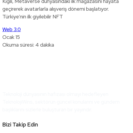
Kiğılı, Metaverse dünyasındaki ilk mağazasını hayata
geçirerek avatarlarla alışveriş dönemi başlatıyor.
Türkiye’nin ilk giyilebilir NFT
Web 3.0
Ocak 15
Okuma süresi: 4 dakika
Teknoloji dünyasının hafızası olmayı hedefleyen
TeknolojiWins, sektörün güncel konularını ve gündem
başlıklarını sizlerle buluşturan bir yayındır.
Bizi Takip Edin