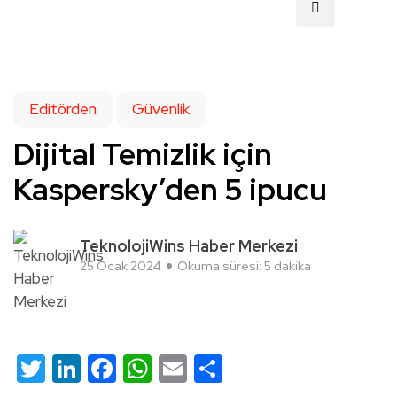
Editörden
Güvenlik
Dijital Temizlik için
Kaspersky’den 5 ipucu
TeknolojiWins Haber Merkezi
25 Ocak 2024
Okuma süresi: 5 dakika
Twitter
LinkedIn
Facebook
WhatsApp
Email
Share