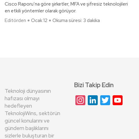
Cisco Raporu’na göre şirketler, MFA ve şifresiz teknolojileri
en etkili yöntemler olarak görüyor.
Editörden
Ocak 12
Okuma süresi: 3 dakika
Bizi Takip Edin
Teknoloji dünyasının
Instagram
LinkedIn
Twitte
Yo
hafızası olmayı
hedefleyen
Cha
TeknolojiWins, sektörün
güncel konularını ve
gündem başlıklarını
sizlerle buluşturan bir