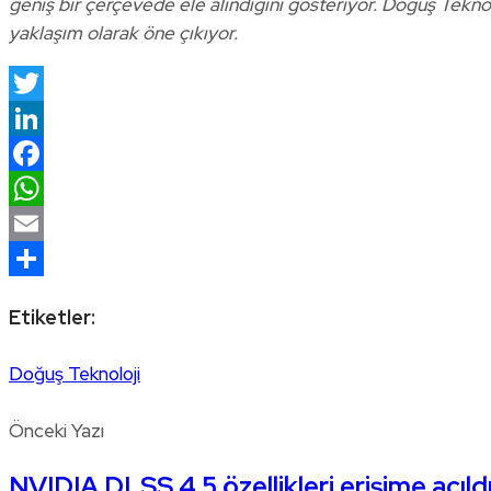
geniş bir çerçevede ele alındığını gösteriyor. Doğuş Teknol
yaklaşım olarak öne çıkıyor.
Twitter
LinkedIn
Facebook
WhatsApp
Email
Share
Etiketler:
Doğuş Teknoloji
Önceki Yazı
NVIDIA DLSS 4.5 özellikleri erişime açıld