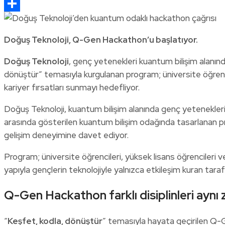
Email
Share
Doğuş Teknoloji, Q-Gen Hackathon’u başlatıyor.
Doğuş Teknoloji
, genç yetenekleri kuantum bilişim alanı
dönüştür” temasıyla kurgulanan program; üniversite öğrencil
kariyer fırsatları sunmayı hedefliyor.
Doğuş Teknoloji, kuantum bilişim alanında genç yetenekleri
arasında gösterilen kuantum bilişim odağında tasarlanan pr
gelişim deneyimine davet ediyor.
Program; üniversite öğrencileri, yüksek lisans öğrencileri v
yapıyla gençlerin teknolojiyle yalnızca etkileşim kuran tara
Q-Gen Hackathon farklı disiplinleri aynı
“
Keşfet, kodla, dönüştür
” temasıyla hayata geçirilen Q-Ge