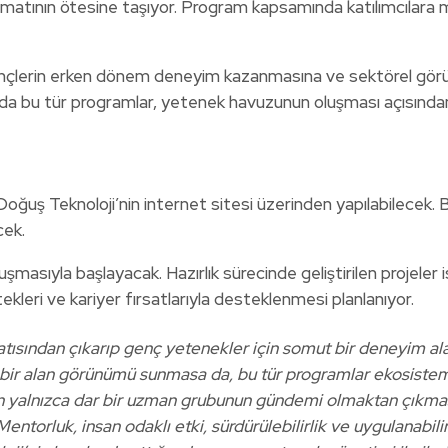
matının ötesine taşıyor. Program kapsamında katılımcılara m
 gençlerin erken dönem deneyim kazanmasına ve sektörel görü
a bu tür programlar, yetenek havuzunun oluşması açısından di
Doğuş Teknoloji’nin internet sitesi üzerinden yapılabilecek. 
cek.
şmasıyla başlayacak. Hazırlık sürecinde geliştirilen projeler 
ekleri ve kariyer fırsatlarıyla desteklenmesi planlanıyor.
tısından çıkarıp genç yetenekler için somut bir deneyim al
ş bir alan görünümü sunmasa da, bu tür programlar ekosistem
 yalnızca dar bir uzman grubunun gündemi olmaktan çıkmasın
rluk, insan odaklı etki, sürdürülebilirlik ve uygulanabilirli