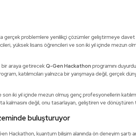
nda gerçek problemlere yenilikçi çözümler geliştirmeye dave
eri, yüksek lisans öğrencileri ve son iki yıl içinde mezun o
 bir araya getirecek
Q-Gen Hackathon
programını duyurdu.
ogram, katılımcıları yalnızca bir yarışmaya değil, gerçek d
e son iki yıl içinde mezun olmuş genç profesyonellerin katılım
fta kalmasını değil, onu tasarlayan, geliştiren ve dönüştüren 
 zeminde buluşturuyor
n Hackathon, kuantum bilişim alanında ön deneyim şartı aramad