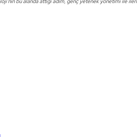
oji’nin bu alanda attığı adım, genç yetenek yönetimi ile iler
ı