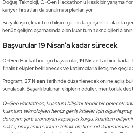
Doğuş Teknoloji, Q-Gen Hackathon’u klasik bir yarışma for
kariyer fırsatları da sunulması planlanıyor.
Bu yaklaşım, kuantum bilişim gibi hızla gelişen bir alanda
henüz gelişim aşamasında olan kuantum teknolojileri alanınd
Başvurular 19 Nisan’a kadar sürecek
Q-Gen Hackathon için başvurular,
19 Nisan
tarihine kadar 
finalist ekipler belirlenecek ve katılımcılarla iletişime geçile
Program,
27 Nisan
tarihinde düzenlenecek online açılış bulu
sunulacak. Başarılı bulunan ekiplerin ödüller, mentorluk dest
Q-Gen Hackathon, kuantum bilişimi teorik bir gelecek anla
kuantum teknolojileri henüz geniş kitleler için olgunlaşmı
deneyim şartı aramayan kapsayıcı kurgu, kuantum bilişimin
nokta, programın sadece teknik üretime odaklanmaması. Mento