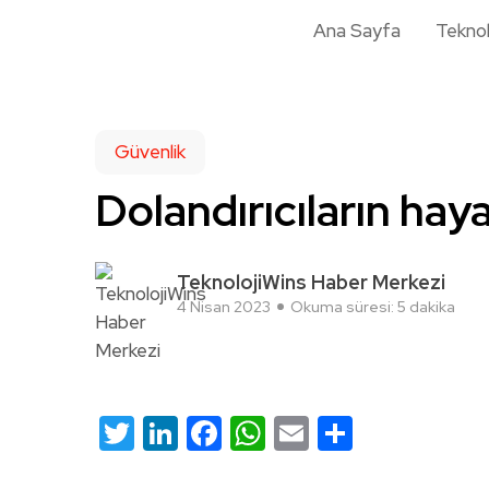
Ana Sayfa
Teknol
Güvenlik
Dolandırıcıların hay
TeknolojiWins Haber Merkezi
4 Nisan 2023
Okuma süresi: 5 dakika
Twitter
LinkedIn
Facebook
WhatsApp
Email
Share