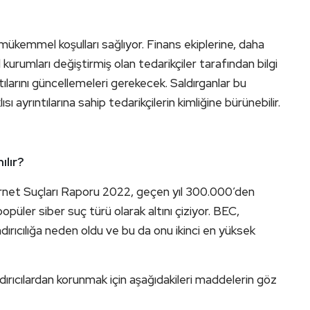
 mükemmel koşulları sağlıyor. Finans ekiplerine, daha
urumları değiştirmiş olan tedarikçiler tarafından bilgi
ılarını güncellemeleri gerekecek. Saldırganlar bu
lısı ayrıntılarına sahip tedarikçilerin kimliğine bürünebilir.
ılır?
ternet Suçları Raporu 2022, geçen yıl 300.000’den
popüler siber suç türü olarak altını çiziyor. BEC,
ırıcılığa neden oldu ve bu da onu ikinci en yüksek
rıcılardan korunmak için aşağıdakileri maddelerin göz