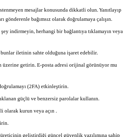
istenmeyen mesajlar konusunda dikkatli olun. Yanıtlayıp
rı gönderenle bağımsız olarak doğrulamaya çalışın.
 şey indirmeyin, herhangi bir bağlantıya tıklamayın veya
 bunlar iletinin sahte olduğuna işaret edebilir.
 üzerine getirin. E-posta adresi orijinal görünüyor mu
doğrulamayı (2FA) etkinleştirin.
aklanan güçlü ve benzersiz parolalar kullanın.
li olarak kurun veya açın .
rin.
üreticinin geliştirdiği güncel güvenlik yazılımına sahip