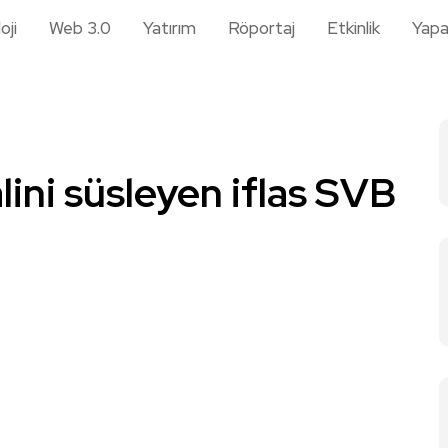
oji
Web 3.0
Yatırım
Röportaj
Etkinlik
Yapa
alini süsleyen iflas SVB