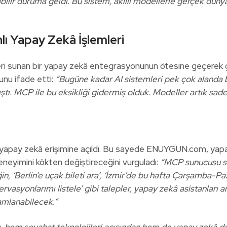
ir duruma geldi. Bu sistem, akıllı modellerle gerçek dünya
ı Yapay Zekâ İşlemleri
i sunan bir yapay zekâ entegrasyonunun ötesine geçerek ger
unu ifade etti:
“Bugüne kadar AI sistemleri pek çok alanda b
ıştı. MCP ile bu eksikliği gidermiş olduk. Modeller artık s
apay zekâ erişimine açıldı. Bu sayede ENUYGUN.com, yapay z
deneyimini kökten değiştireceğini vurguladı:
“MCP sunucusu say
n, ‘Berlin’e uçak bileti ara’, ‘İzmir’de bu hafta Çarşamba-Pa
asyonlarımı listele’ gibi talepler, yapay zekâ asistanları ar
amlanabilecek.”
m seyahat teknolojileri açısından hem de yapay zekâ destek