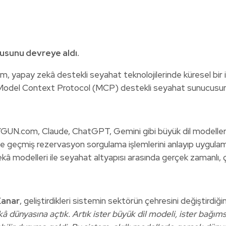
sunu devreye aldı.
 yapay zekâ destekli seyahat teknolojilerinde küresel bir ilk
k Model Context Protocol (MCP) destekli seyahat sunucusun
GUN.com, Claude, ChatGPT, Gemini gibi büyük dil modeller
ve geçmiş rezervasyon sorgulama işlemlerini anlayıp uygulam
 modelleri ile seyahat altyapısı arasında gerçek zamanlı, çi
Kanar
, geliştirdikleri sistemin sektörün çehresini değiştirdiğini
 dünyasına açtık. Artık ister büyük dil modeli, ister bağım