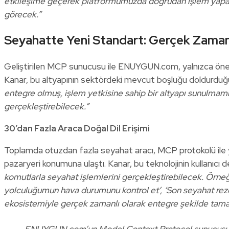
etkileşime geçerek platformumuzda doğrudan işlem yapabil
görecek.”
Seyahatte Yeni Standart: Gerçek Zamanl
Geliştirilen MCP sunucusu ile ENUYGUN.com, yalnızca öner
Kanar, bu altyapının sektördeki mevcut boşluğu doldurduğ
entegre olmuş, işlem yetkisine sahip bir altyapı sunulmam
gerçekleştirebilecek.”
30’dan Fazla Araca Doğal Dil Erişimi
Toplamda otuzdan fazla seyahat aracı, MCP protokolü ile y
pazaryeri konumuna ulaştı. Kanar, bu teknolojinin kullanıcı 
komutlarla seyahat işlemlerini gerçekleştirebilecek. Örneği
yolculuğumun hava durumunu kontrol et’, ‘Son seyahat rezerv
ekosistemiyle gerçek zamanlı olarak entegre şekilde tam
ENUYGUN.com’un Model Context Protocol sunucusu, he