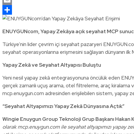
WhatsApp
Email
Share
ENUYGUNcom,
Yapay Zekâya açık seyahat MCP sunucu
Türkiye’nin lider çevrim içi seyahat pazaryeri ENUYGUN.com,
seyahat operasyonlarına erişmesini sağlayan dünyanın il
Yapay Zekâ ve Seyahat Altyapısı Buluştu
Yeni nesil yapay zekâ entegrasyonuna öncülük eden ENUY
gerçek zamanlı uçuş arama, otel filtreleme, araç kiralama 
mcp.enuygun.com adresinden erişilebilen sistem, yapay zekâ
“Seyahat Altyapımızı Yapay Zekâ Dünyasına Açtık”
Wingie Enuygun Group Teknoloji Grup Başkanı Hakan 
olarak mcp.enuygun.com ile seyahat altyapımızı yapay zekâ