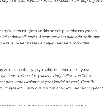
 seyahat operasyonları arasında kusursuz bir köprü görevi
çek zamanlı, işlem yetkisine sahip bir sistem yarattı.
ilgi sağlayabiliyordu. Ancak, seyahat alanında doğrudan
adece tavsiye vermekle kalmayıp işlemleri doğrudan
ekâ tabanlı altyapıya sahip ilk çevrim içi seyahat
esinde kullanıcılar, yalnızca doğal dilde verdikleri
zar arası araç kiralama seçeneklerini göster’, ‘Otobüs
acılığıyla MCP sunucusuna iletilerek ilgili işlemler seyahat
li kullanıcı deneyimi açısından çığır açan bir