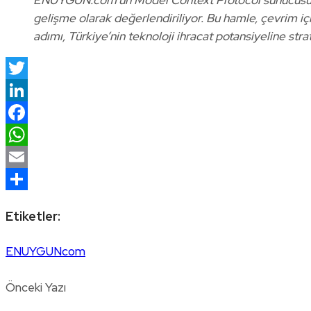
gelişme olarak değerlendiriliyor. Bu hamle, çevrim iç
adımı, Türkiye’nin teknoloji ihracat potansiyeline str
Twitter
LinkedIn
Facebook
WhatsApp
Email
Share
Etiketler:
ENUYGUNcom
Önceki Yazı