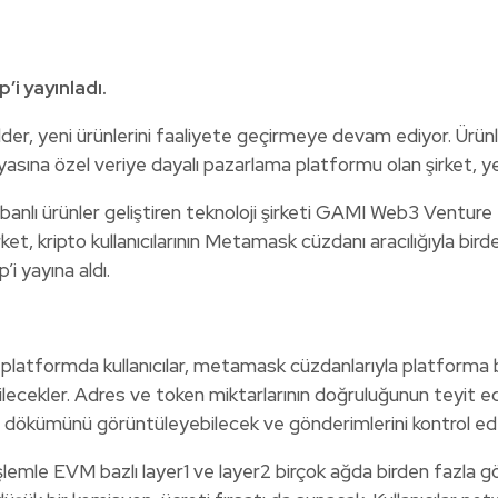
i yayınladı.
, yeni ürünlerini faaliyete geçirmeye devam ediyor. Ürünler
sına özel veriye dayalı pazarlama platformu olan şirket, ye
abanlı ürünler geliştiren teknoloji şirketi GAMI Web3 Venture
, kripto kullanıcılarının Metamask cüzdanı aracılığıyla birde
i yayına aldı.
nan platformda kullanıcılar, metamask cüzdanlarıyla platform
ilecekler. Adres ve token miktarlarının doğruluğunun teyit ed
r dökümünü görüntüleyebilecek ve gönderimlerini kontrol ede
 işlemle EVM bazlı layer1 ve layer2 birçok ağda birden fazla