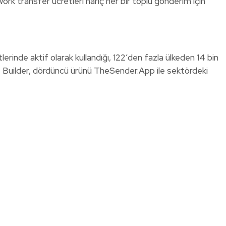
work transfer ücretleri hariç her bir toplu gönderim için
erinde aktif olarak kullandığı, 122
’
den fazla ülkeden 14 bin
 Builder, dördüncü ürünü TheSender.App ile sektördeki