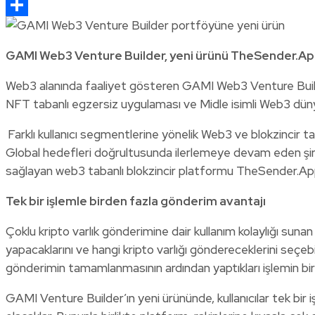
Email
Share
GAMI Web3 Venture Builder, yeni ürünü TheSender.App’
Web3 alanında faaliyet gösteren GAMI Web3 Venture Builder
NFT tabanlı egzersiz uygulaması ve Midle isimli Web3 dünya
Farklı kullanıcı segmentlerine yönelik Web3 ve blokzincir t
Global hedefleri doğrultusunda ilerlemeye devam eden şirket
sağlayan web3 tabanlı blokzincir platformu TheSender.App’
Tek bir işlemle birden fazla gönderim avantajı
Çoklu kripto varlık gönderimine dair kullanım kolaylığı su
yapacaklarını ve hangi kripto varlığı göndereceklerini seçeb
gönderimin tamamlanmasının ardından yaptıkları işlemin bi
GAMI Venture Builder’ın yeni ürününde, kullanıcılar tek bir