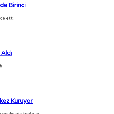
de Birinci
lde etti.
 Aldı
ı.
kez Kuruyor
ek merkezde topluyor.