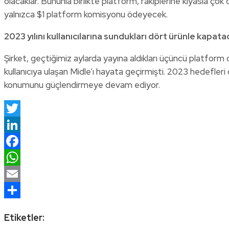
olacaklar. Bununla birlikte platform, rakiplerine kıyasla çok
yalnızca $1 platform komisyonu ödeyecek.
2023 yılını kullanıcılarına sundukları d
ö
rt ürünle kapata
Şirket, geçtiğimiz aylarda yayına aldıkları üçüncü platform o
kullanıcıya ulaşan Midle’ı hayata geçirmişti. 2023 hedef
konumunu güçlendirmeye devam ediyor.
Twitter
LinkedIn
Facebook
WhatsApp
Email
Share
Etiketler: