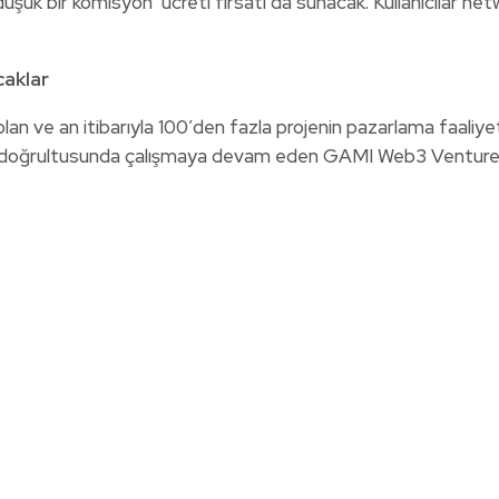
 düşük bir komisyon ücreti fırsatı da sunacak. Kullanıcılar net
caklar
lan ve an itibarıyla 100
’
den fazla projenin pazarlama faaliyetl
leri doğrultusunda çalışmaya devam eden GAMI Web3 Venture