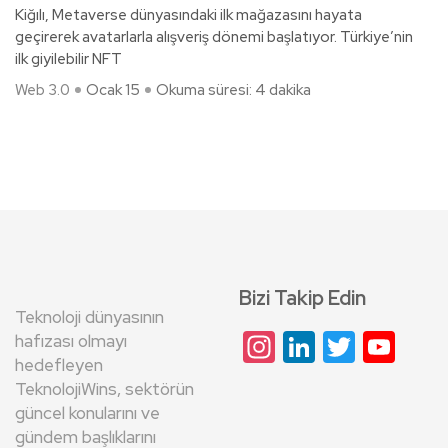
Kiğılı, Metaverse dünyasındaki ilk mağazasını hayata
geçirerek avatarlarla alışveriş dönemi başlatıyor. Türkiye’nin
ilk giyilebilir NFT
Web 3.0
Ocak 15
Okuma süresi: 4 dakika
Bizi Takip Edin
Teknoloji dünyasının
Instagram
LinkedIn
Twitte
Yo
hafızası olmayı
hedefleyen
Cha
TeknolojiWins, sektörün
güncel konularını ve
gündem başlıklarını