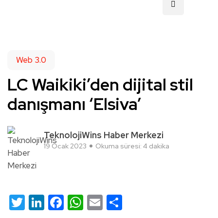
Web 3.0
LC Waikiki’den dijital stil
danışmanı ‘Elsiva’
TeknolojiWins Haber Merkezi
19 Ocak 2023
Okuma süresi: 4 dakika
Twitter
LinkedIn
Facebook
WhatsApp
Email
Share