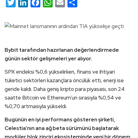
Twitter
LinkedIn
Facebook
WhatsApp
Email
Share
Bybit tarafından hazırlanan değerlendirmede
günün sektör gelişmeleri yer alıyor.
SPX endeksi %0,6 yükselirken, finans ve ihtiyari
tüketici sektörleri kazançlara öncülük etti, enerji ise
geride kaldı. Daha geniş kripto para piyasası, son 24
saatte Bitcoin ve Ethereum’un sırasıyla %0,54 ve
%0,70 artmasıyla yükseldi.
Bugünün en iyi performans gösteren şirketi,
Celestia’nın ana ağ beta sürümünü başlatarak
modüler blok zinciri ekosisteminde yeni bir dönem