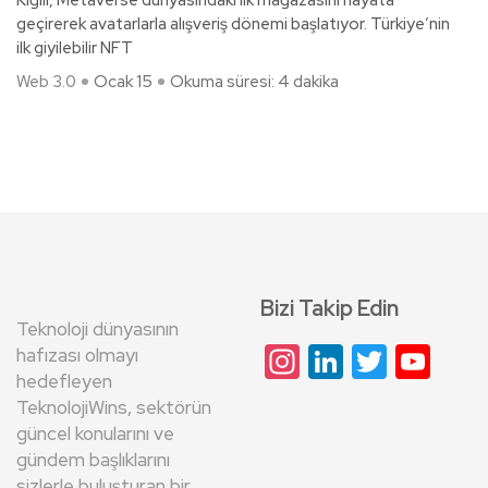
Kiğılı, Metaverse dünyasındaki ilk mağazasını hayata
geçirerek avatarlarla alışveriş dönemi başlatıyor. Türkiye’nin
ilk giyilebilir NFT
Web 3.0
Ocak 15
Okuma süresi: 4 dakika
Bizi Takip Edin
Teknoloji dünyasının
Instagram
LinkedIn
Twitte
Yo
hafızası olmayı
hedefleyen
Cha
TeknolojiWins, sektörün
güncel konularını ve
gündem başlıklarını
sizlerle buluşturan bir