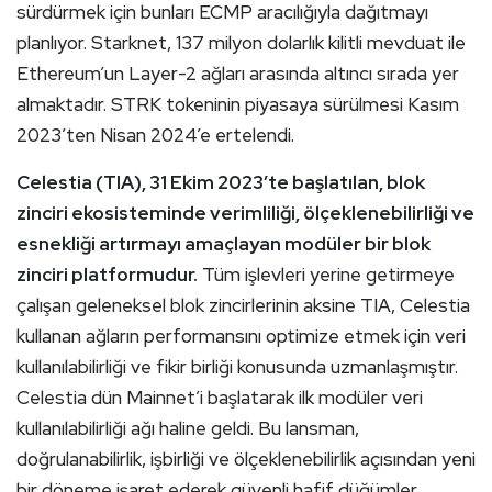
sürdürmek için bunları ECMP aracılığıyla dağıtmayı
planlıyor. Starknet, 137 milyon dolarlık kilitli mevduat ile
Ethereum’un Layer-2 ağları arasında altıncı sırada yer
almaktadır. STRK tokeninin piyasaya sürülmesi Kasım
2023’ten Nisan 2024’e ertelendi.
Celestia (TIA), 31 Ekim 2023’te başlatılan, blok
zinciri ekosisteminde verimliliği, ölçeklenebilirliği ve
esnekliği artırmayı amaçlayan modüler bir blok
zinciri platformudur.
Tüm işlevleri yerine getirmeye
çalışan geleneksel blok zincirlerinin aksine TIA, Celestia
kullanan ağların performansını optimize etmek için veri
kullanılabilirliği ve fikir birliği konusunda uzmanlaşmıştır.
Celestia dün Mainnet’i başlatarak ilk modüler veri
kullanılabilirliği ağı haline geldi. Bu lansman,
doğrulanabilirlik, işbirliği ve ölçeklenebilirlik açısından yeni
bir döneme işaret ederek güvenli hafif düğümler