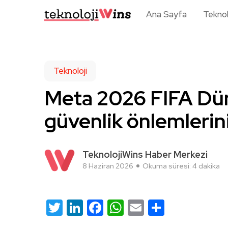
Ana Sayfa
Teknol
Teknoloji
Meta 2026 FIFA Dün
güvenlik önlemlerini
TeknolojiWins Haber Merkezi
8 Haziran 2026
Okuma süresi: 4 dakika
Twitter
LinkedIn
Facebook
WhatsApp
Email
Share