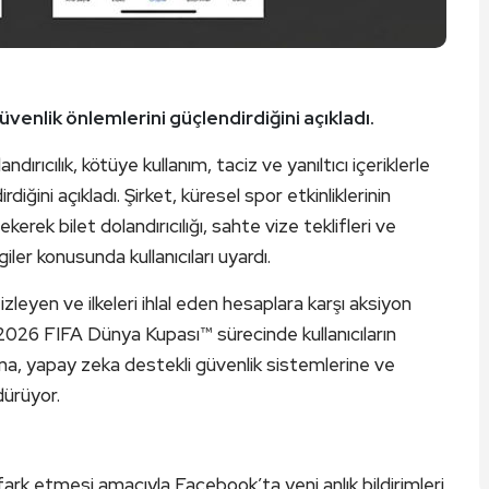
nlik önlemlerini güçlendirdiğini açıkladı.
ıcılık, kötüye kullanım, taciz ve yanıltıcı içeriklerle
ğini açıkladı. Şirket, küresel spor etkinliklerinin
ekerek bilet dolandırıcılığı, sahte vize teklifleri ve
iler konusunda kullanıcıları uyardı.
 izleyen ve ilkeleri ihlal eden hesaplara karşı aksiyon
 2026 FIFA Dünya Kupası™ sürecinde kullanıcıların
ına, yapay zeka destekli güvenlik sistemlerine ve
dürüyor.
y fark etmesi amacıyla Facebook’ta yeni anlık bildirimleri