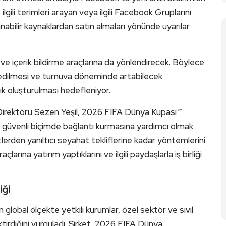
gili terimleri arayan veya ilgili Facebook Gruplarını
lanabilir kaynaklardan satın almaları yönünde uyarılar
ap ve içerik bildirme araçlarına da yönlendirecek. Böylece
it edilmesi ve turnuva döneminde artabilecek
dalık oluşturulması hedefleniyor.
Direktörü Sezen Yeşil, 2026 FIFA Dünya Kupası™
da güvenli biçimde bağlantı kurmasına yardımcı olmak
letlerden yanıltıcı seyahat tekliflerine kadar yöntemlerini
çlarına yatırım yaptıklarını ve ilgili paydaşlarla iş birliği
iği
n global ölçekte yetkili kurumlar, özel sektör ve sivil
irdiğini vurguladı. Şirket, 2026 FIFA Dünya