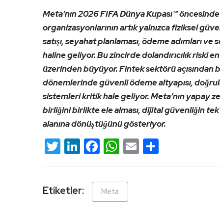
Meta’nın 2026 FIFA Dünya Kupası™ öncesinde a
organizasyonlarının artık yalnızca fiziksel güv
satışı, seyahat planlaması, ödeme adımları ve so
haline geliyor. Bu zincirde dolandırıcılık riski
üzerinden büyüyor. Fintek sektörü açısından bu
dönemlerinde güvenli ödeme altyapısı, doğrulanm
sistemleri kritik hale geliyor. Meta’nın yapay ze
birliğini birlikte ele alması, dijital güvenliğin t
alanına dönüştüğünü gösteriyor.
Twitter
LinkedIn
Facebook
WhatsApp
Email
Share
Etiketler:
Meta