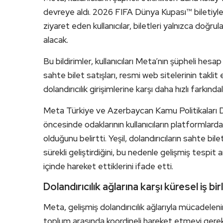
devreye aldı. 2026 FIFA Dünya Kupası™ biletiyle il
ziyaret eden kullanıcılar, biletleri yalnızca doğru
alacak.
Bu bildirimler, kullanıcıları Meta’nın şüpheli hes
sahte bilet satışları, resmi web sitelerinin takl
dolandırıcılık girişimlerine karşı daha hızlı farkın
Meta Türkiye ve Azerbaycan Kamu Politikaları 
öncesinde odaklarının kullanıcıların platformlar
olduğunu belirtti. Yeşil, dolandırıcıların sahte bi
sürekli geliştirdiğini, bu nedenle gelişmiş tespit ara
içinde hareket ettiklerini ifade etti.
Dolandırıcılık ağlarına karşı küresel iş birl
Meta, gelişmiş dolandırıcılık ağlarıyla mücadeleni
toplum arasında koordineli hareket etmeyi gerekt