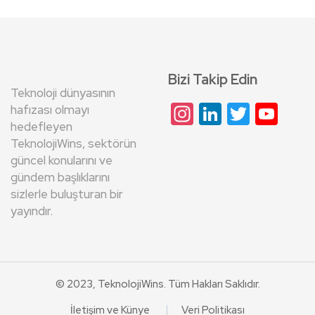
Bizi Takip Edin
Teknoloji dünyasının
Instagram
LinkedIn
Twitte
Yo
hafızası olmayı
hedefleyen
Cha
TeknolojiWins, sektörün
güncel konularını ve
gündem başlıklarını
sizlerle buluşturan bir
yayındır.
© 2023, TeknolojiWins. Tüm Hakları Saklıdır.
İletişim ve Künye
Veri Politikası