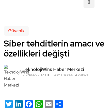
Güvenlik
Siber tehditlerin amacı ve
özellikleri değişti
TeknolojiWins Haber Merkezi
26 Nisan 2023
Okuma süresi: 4 dakika
Twitter
LinkedIn
Facebook
WhatsApp
Email
Share