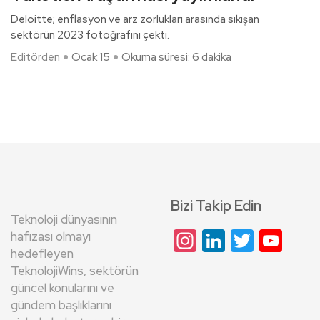
Deloitte; enflasyon ve arz zorlukları arasında sıkışan
sektörün 2023 fotoğrafını çekti.
Editörden
Ocak 15
Okuma süresi: 6 dakika
Bizi Takip Edin
Teknoloji dünyasının
Instagram
LinkedIn
Twitte
Yo
hafızası olmayı
hedefleyen
Cha
TeknolojiWins, sektörün
güncel konularını ve
gündem başlıklarını