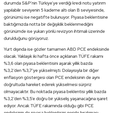
durumda S&P’nin Türkiye’ye verdiği kredi notu yatırım
yapılabilir seviyenin 5 kademe altı olan B seviyesinde,
görünümü ise negatifte bulunuyor. Piyasa beklentisine
baktığımızda notta bir değişiklik beklenmediğini
görünümde ise yukarı yönlü revizyon ihtimali üzerinde
durulduğunu görüyoruz.
Yurt dışında ise gözler tamamen ABD PCE endeksinde
olacak. Yaklaşık iki hafta önce açıklanan TÜFE rakamı
%3,6 olan piyasa beklentisini aşarak yıllık bazda
%3,2’den %3,7’ye yükselmişti. Dolayısıyla bir diğer
enflasyon göstergesi olan PCE endeksinin de aynı
doğrultuda hareket ederek yükselmesi sürpriz
olmayacaktır. Bu noktada piyasa beklentisi yıllık bazda
%3,2’den %3,5’e doğru bir yükseliş yaşanacağına işaret
ediyor. Ancak TÜFE rakamında olduğu gibi PCE
endeksinin de piyasa beklentisini geride bırakması