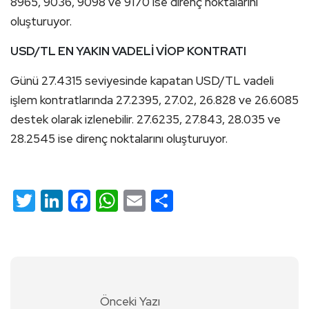
8965, 9036, 9098 ve 9170 ise direnç noktalarını
oluşturuyor.
USD/TL EN YAKIN VADELİ VİOP KONTRATI
Günü 27.4315 seviyesinde kapatan USD/TL vadeli
işlem kontratlarında 27.2395, 27.02, 26.828 ve 26.6085
destek olarak izlenebilir. 27.6235, 27.843, 28.035 ve
28.2545 ise direnç noktalarını oluşturuyor.
Twitter
LinkedIn
Facebook
WhatsApp
Email
Share
Önceki Yazı