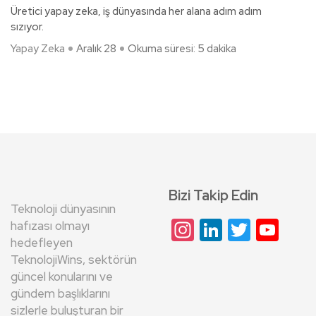
Üretici yapay zeka, iş dünyasında her alana adım adım
sızıyor.
Yapay Zeka
Aralık 28
Okuma süresi: 5 dakika
Bizi Takip Edin
Teknoloji dünyasının
Instagram
LinkedIn
Twitte
Yo
hafızası olmayı
hedefleyen
Cha
TeknolojiWins, sektörün
güncel konularını ve
gündem başlıklarını
sizlerle buluşturan bir