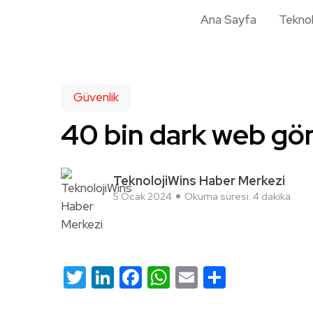
Ana Sayfa
Teknol
Güvenlik
40 bin dark web gönd
TeknolojiWins Haber Merkezi
5 Ocak 2024
Okuma süresi: 4 dakika
Twitter
LinkedIn
Facebook
WhatsApp
Email
Share