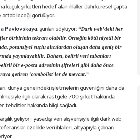
aha küçük şirketleri hedef alan ihlaller dahi küresel çapta
 artabileceği görülüyor.
a Pavlovskaya
, şunları söylüyor:
“Dark web’deki her
ler birbirinin tekrarı olabilir. Örneğin kötü niyetli bir
nda, potansiyel suçlu alıcılardan oluşan daha geniş bir
rında yayınlayabilir. Dahası, belirli veri tabanları
belirli bir e-posta adresinin şifreleri gibi daha önce
 araya getiren ‘combolist’ler de mevcut.”
rı, dünya genelindeki işletmelerin güvenliğini daha da
ilmesiyle ilgili olarak rastgele 700 şirket hakkında
 tehditler hakkında bilgi sağladı.
şılık geliyor- yasadışı veri alışverişiyle ilgili dark web
eranslar özellikle veri ihlalleri, altyapıyla çalınan
riyor.