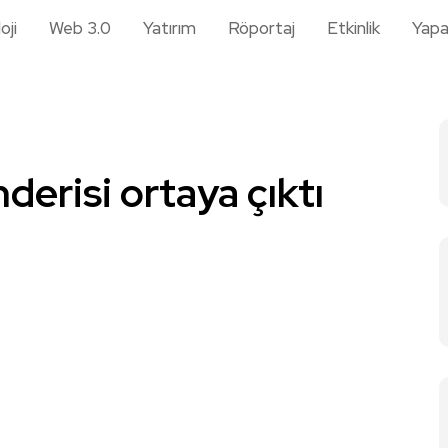
oji
Web 3.0
Yatırım
Röportaj
Etkinlik
Yapa
erisi ortaya çıktı