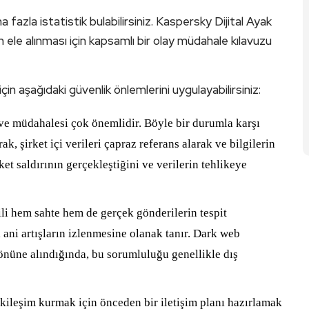
fazla istatistik bulabilirsiniz. Kaspersky Dijital Ayak
arın ele alınması için kapsamlı bir olay müdahale kılavuzu
 için aşağıdaki güvenlik önlemlerini uygulayabilirsiniz:
si ve müdahalesi çok önemlidir. Böyle bir durumla karşı
k, şirket içi verileri çapraz referans alarak ve bilgilerin
ket saldırının gerçekleştiğini ve verilerin tehlikeye
gili hem sahte hem de gerçek gönderilerin tespit
i ani artışların izlenmesine olanak tanır. Dark web
nüne alındığında, bu sorumluluğu genellikle dış
tkileşim kurmak için önceden bir iletişim planı hazırlamak