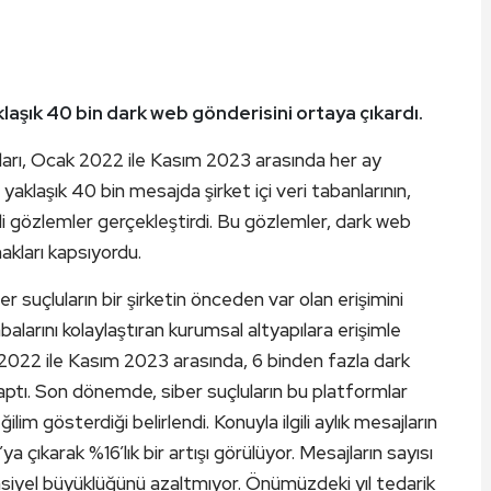
 yaklaşık 40 bin dark web gönderisini ortaya çıkardı.
nları, Ocak 2022 ile Kasım 2023 arasında her ay
klaşık 40 bin mesajda şirket içi veri tabanlarının,
gili gözlemler gerçekleştirdi. Bu gözlemler, dark web
nakları kapsıyordu.
r suçluların bir şirketin önceden var olan erişimini
alarını kolaylaştıran kurumsal altyapılara erişimle
k 2022 ile Kasım 2023 arasında, 6 binden fazla dark
 yaptı. Son dönemde, siber suçluların bu platformlar
lim gösterdiği belirlendi. Konuyla ilgili aylık mesajların
çıkarak %16’lık bir artışı görülüyor. Mesajların sayısı
yel büyüklüğünü azaltmıyor. Önümüzdeki yıl tedarik