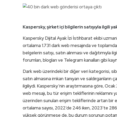
Kaspersky, şirket içi bilgilerin satışıyla ilgili
Kaspersky Dijital Ayak İzi İstihbarat ekibi uzma
ortalama 1.731 dark web mesajında ve toplamda ya
belgelerin satışı, satın alınması ve dağıtımıyla il
forumları, blogları ve Telegram kanalları gibi kay
Dark web üzerindeki bir diğer veri kategorisi, sibe
satın almasına imkan tanıyan ve saldırganların çab
ilgiliydi. Kaspersky’nin araştırmasına göre, Oca
web mesajı, bu tür erişim tekliflerinin reklamını
üzerinden sunulan erişim tekliflerinde artan bir eği
ortalama sayısı, 2022’de 246 iken, 2023’te 286’ya 
yüksek görünmese de, bu durum sorunun potansi