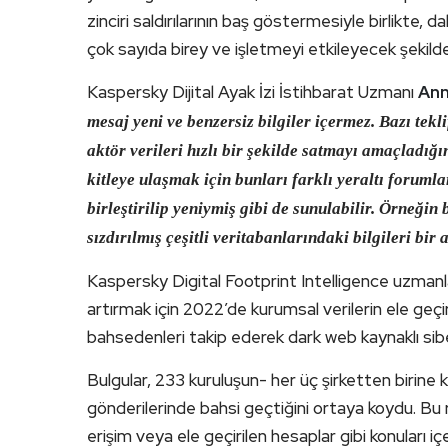
zinciri saldırılarının baş göstermesiyle birlikte, d
çok sayıda birey ve işletmeyi etkileyecek şekilde
Kaspersky Dijital Ayak İzi İstihbarat Uzmanı
Ann
mesaj yeni ve benzersiz bilgiler içermez. Bazı teklif
aktör verileri hızlı bir şekilde satmayı amaçladığı
kitleye ulaşmak için bunları farklı yeraltı forumla
birleştirilip yeniymiş gibi de sunulabilir. Örneğin 
sızdırılmış çeşitli veritabanlarındaki bilgileri bir
Kaspersky Digital Footprint Intelligence uzmanla
artırmak için 2022’de kurumsal verilerin ele geçir
bahsedenleri takip ederek dark web kaynaklı siber
Bulgular, 233 kuruluşun- her üç şirketten birine kar
gönderilerinde bahsi geçtiğini ortaya koydu. Bu ref
erişim veya ele geçirilen hesaplar gibi konuları içe