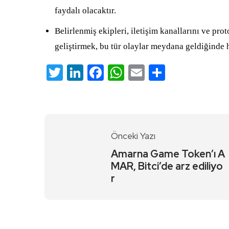
faydalı olacaktır.
Belirlenmiş ekipleri, iletişim kanallarını ve pr
geliştirmek, bu tür olaylar meydana geldiğinde hı
Twitter
LinkedIn
Facebook
WhatsApp
Email
Share
Önceki Yazı
Amarna Game Token’ı A
MAR, Bitci’de arz ediliyo
r