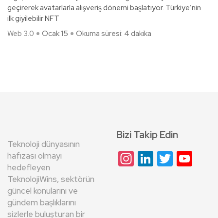
geçirerek avatarlarla alışveriş dönemi başlatıyor. Türkiye’nin
ilk giyilebilir NFT
Web 3.0
Ocak 15
Okuma süresi: 4 dakika
Bizi Takip Edin
Teknoloji dünyasının
Instagram
LinkedIn
Twitte
Yo
hafızası olmayı
hedefleyen
Cha
TeknolojiWins, sektörün
güncel konularını ve
gündem başlıklarını
sizlerle buluşturan bir