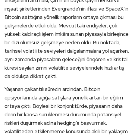
endişelerin artması, Çin’in en büyük gayrimenkul ve
inşaat şirketlerinden Evergrande’nin iflası ve SpaceX’in
Bitcoin sattığına yönelik raporların ortaya çıkması bu
gelişmelerde etkili oldu. Mevcuttaki endişeler, çok
yüksek kaldıraçlı işlem imkânı sunan piyasayla birleşince
bir dizi olumsuz gelişmeye neden oldu. Bu noktada,
tarihsel volatilite seviyeleri dalgalanmalara yol açarken,
aynı zamanda piyasaların geleceğini öngören ve kristal
küresi sayılan zımni volatilite seviyelerindeki hızlı artış
da oldukça dikkat çekti.
Yaşanan çalkantılı sürecin ardından, Bitcoin
opsiyonlarında açığa satışlara yönelik artan bir eğilim
ortaya çıktı. Böylesi bir konjonktürde, piyasanın daha
derin bir kaosa sürüklenmesi durumunda potansiyel
riskleri düşürmek adına hedging’e başvurmak,
volatiliteden etkilenmeme konusunda akıllı bir yaklaşım