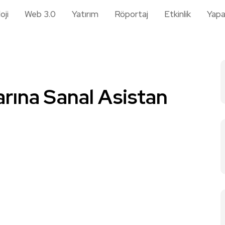
oji
Web 3.0
Yatırım
Röportaj
Etkinlik
Yapa
rına Sanal Asistan