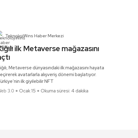
TeknolojiWins Haber Merkezi
Kiğılı ilk Metaverse mağazasını
açtı
iğılı, Metaverse dünyasındaki ilk mağazasını hayata
eçirerek avatarlarla alışveriş dönemi başlatıyor.
ürkiye’nin ilk giyilebilir NFT
eb 3.0
Ocak 15
Okuma süresi: 4 dakika