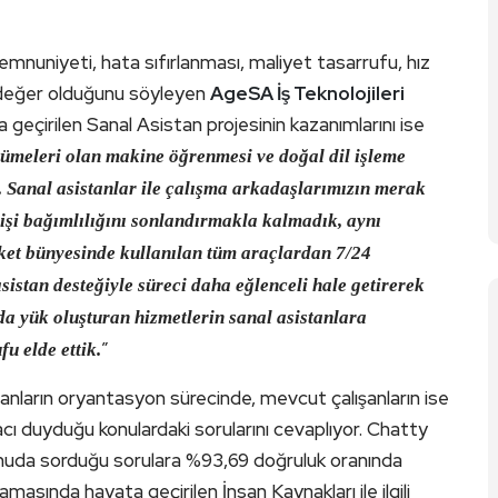
mnuniyeti, hata sıfırlanması, maliyet tasarrufu, hız
r değer olduğunu söyleyen
AgeSA İş Teknolojileri
a geçirilen Sanal Asistan projesinin kazanımlarını ise
kümeleri olan makine öğrenmesi ve doğal dil işleme
ği. Sanal asistanlar ile çalışma arkadaşlarımızın merak
kişi bağımlılığını sonlandırmakla kalmadık, aynı
irket bünyesinde kullanılan tüm araçlardan 7/24
istan desteğiyle süreci daha eğlenceli hale getirerek
a yük oluşturan hizmetlerin sanal asistanlara
”
u elde ettik.
şanların oryantasyon sürecinde, mevcut çalışanların ise
yacı duyduğu konulardaki sorularını cevaplıyor. Chatty
3 konuda sorduğu sorulara %93,69 doğruluk oranında
amasında hayata geçirilen İnsan Kaynakları ile ilgili