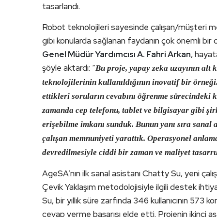
tasarlandı.
Robot teknolojileri sayesinde çalışan/müşteri me
gibi konularda sağlanan faydanın çok önemli bi
Genel Müdür Yardımcısı A. Fahri Arkan
, hayat
şöyle aktardı: “
Bu proje, yapay zeka uzayının alt 
teknolojilerinin kullanıldığının inovatif bir örne
ettikleri soruların cevabını öğrenme sürecindeki 
zamanda cep telefonu, tablet ve bilgisayar gibi ş
erişebilme imkanı sunduk. Bunun yanı sıra sanal as
çalışan memnuniyeti yarattık. Operasyonel anlamd
devredilmesiyle ciddi bir zaman ve maliyet tasarruf
AgeSA’nın ilk sanal asistanı Chatty Su, yeni çalı
Çevik Yaklaşım metodolojisiyle ilgili destek ihti
Su, bir yıllık süre zarfında 346 kullanıcının 57
cevap verme başarısı elde etti. Projenin ikinci aş