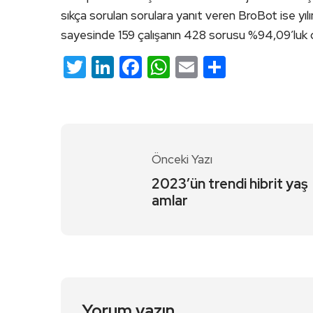
sıkça sorulan sorulara yanıt veren BroBot ise yılın
sayesinde 159 çalışanın 428 sorusu %94,09’luk d
Twitter
LinkedIn
Facebook
WhatsApp
Email
Share
Önceki Yazı
2023’ün trendi hibrit yaş
amlar
Yorum yazın