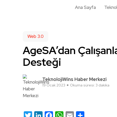
Ana Sayfa
Teknol
Web 3.0
AgeSA’dan Çalışanla
Desteği
TeknolojiWins Haber Merkezi
19 Ocak 2023
Okuma süresi: 3 dakika
Twitter
LinkedIn
Facebook
WhatsApp
Email
Share