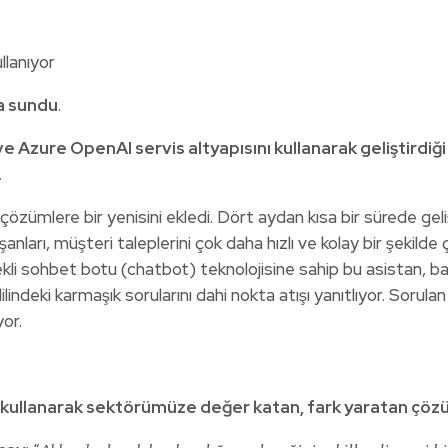
na sundu
.
 Azure OpenAI servis altyapısını kullanarak geliştirdiği 
.
zümlere bir yenisini ekledi. Dört aydan kısa bir sürede geliş
anları, müşteri taleplerini çok daha hızlı ve kolay bir şekild
tekli sohbet botu (chatbot) teknolojisine sahip bu asistan, 
ilindeki karmaşık sorularını dahi nokta atışı yanıtlıyor. Soru
yor.
 kullanarak sektörümüze değer katan, fark yaratan çözüm