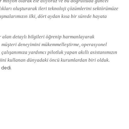
r misyon olarak ele alıyoruz ve bu doğrultuda güncel
aklıkları oluşturarak ileri teknoloji çözümlerini sektörümüze
ışmalarımızın ilki, dört aydan kısa bir sürede hayata
r alan detaylı bilgileri öğrenip harmanlayarak
yede müşteri deneyimini mükemmelleştirme, operasyonel
 çalışanımıza yardımcı pilotluk yapan akıllı asistanımızın
lliğini kullanan dünyadaki öncü kurumlardan biri olduk.
 dedi.