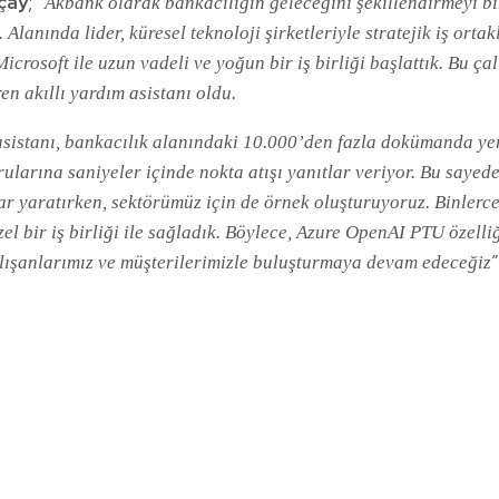
çay
; “
Akbank olarak bankacılığın geleceğini şekillendirmeyi bi
. Alanında lider, küresel teknoloji şirketleriyle stratejik iş ort
osoft ile uzun vadeli ve yoğun bir iş birliği başlattık. Bu çal
en akıllı yardım asistanı oldu.
 asistanı, bankacılık alanındaki 10.000’den fazla dokümanda ye
sorularına saniyeler içinde nokta atışı yanıtlar veriyor. Bu sa
ar yaratırken, sektörümüz için de örnek oluşturuyoruz. Binlerce
 özel bir iş birliği ile sağladık. Böylece, Azure OpenAI PTU öze
”
alışanlarımız ve müşterilerimizle buluşturmaya devam edeceğiz