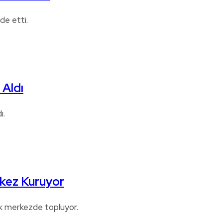
lde etti.
 Aldı
ı.
kez Kuruyor
ek merkezde topluyor.