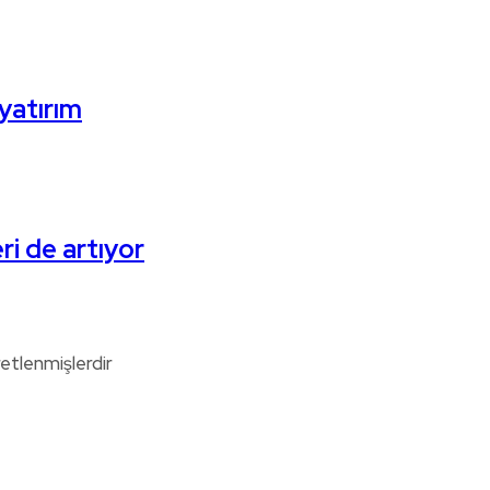
yatırım
eri de artıyor
retlenmişlerdir