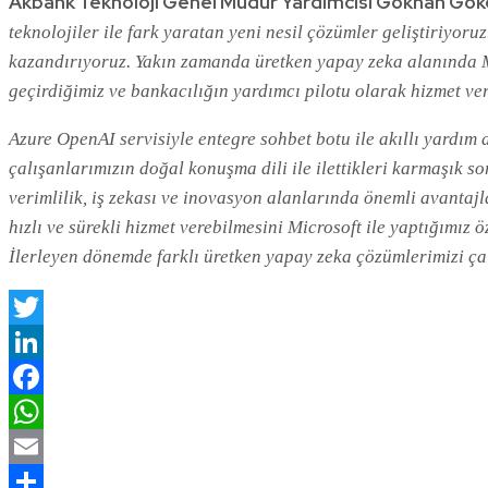
Akbank Teknoloji Genel Müdür Yardımcısı Gökhan Gök
teknolojiler ile fark yaratan yeni nesil çözümler geliştiriyoruz
kazandırıyoruz. Yakın zamanda üretken yapay zeka alanında Micr
geçirdiğimiz ve bankacılığın yardımcı pilotu olarak hizmet ver
Azure OpenAI servisiyle entegre sohbet botu ile akıllı yardım
çalışanlarımızın doğal konuşma dili ile ilettikleri karmaşık 
verimlilik, iş zekası ve inovasyon alanlarında önemli avantajl
hızlı ve sürekli hizmet verebilmesini Microsoft ile yaptığımız
İlerleyen dönemde farklı üretken yapay zeka çözümlerimizi ç
Twitter
LinkedIn
Facebook
WhatsApp
Email