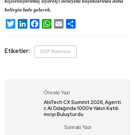
kişiselleştirilmiş ziyaretçi deneyimi başlıklarında daha
belirgin hale gelecek.
Twitter
LinkedIn
Facebook
WhatsApp
Email
Share
Etiketler:
DOF Robotics
Önceki Yazı
AloTech CX Summit 2026, Agenti
c AI Odağında 1000’e Yakın Katılı
mcıyı Buluşturdu
Sonraki Yazı