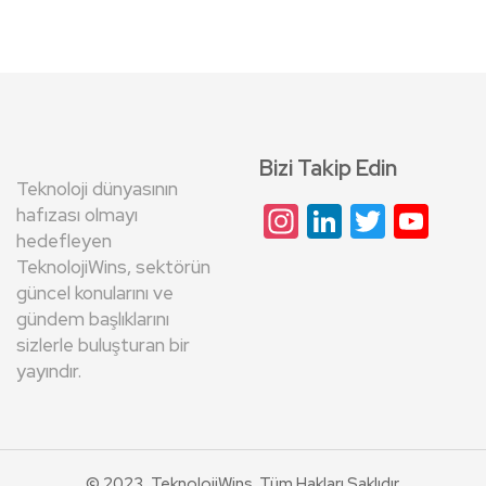
Bizi Takip Edin
Teknoloji dünyasının
Instagram
LinkedIn
Twitte
Yo
hafızası olmayı
hedefleyen
Cha
TeknolojiWins, sektörün
güncel konularını ve
gündem başlıklarını
sizlerle buluşturan bir
yayındır.
© 2023, TeknolojiWins. Tüm Hakları Saklıdır.