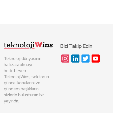
Bizi Takip Edin
Instagram
LinkedIn
Twitte
Yo
Teknoloji dünyasının
Cha
hafızası olmayı
hedefleyen
TeknolojiWins, sektörün
güncel konularını ve
gündem başlıklarını
sizlerle buluşturan bir
yayındır.