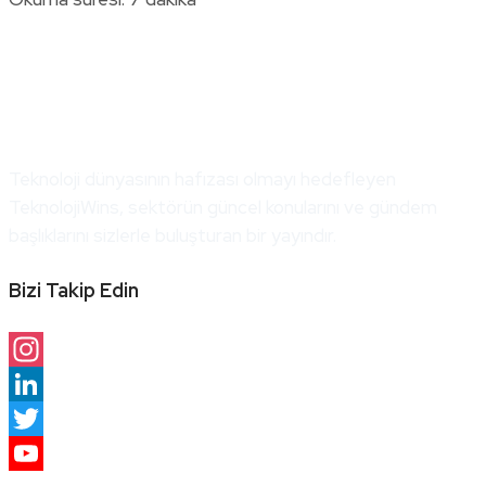
Teknoloji dünyasının hafızası olmayı hedefleyen
TeknolojiWins, sektörün güncel konularını ve gündem
başlıklarını sizlerle buluşturan bir yayındır.
Bizi Takip Edin
Instagram
LinkedIn
Twitter