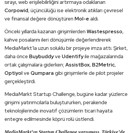
sırayı, web erişilebilirliğini artırmaya odaklanan
Corpowid
, üçüncülüğü ise elektronik atıkları çevresel
ve finansal değere dönüştüren
Mol-e
aldı.
Önceki yıllarda kazanan girişimlerden
Wastespresso
,
kahve posalarını ileri dönüşümle değerlendirerek
MediaMarkt’la uzun soluklu bir projeye imza attı. Şirket,
daha önce
Buybuddy
ve
Udentify
ile mağazalarında
ortak çalışmalara giderken;
AssistBox
,
B2Metric
,
Optiyol
ve
Qumpara
gibi girişimlerle de pilot projeler
gerçekleştirdi.
MediaMarkt Startup Challenge, bugüne kadar yüzlerce
girişimi yatırımcılarla buluştururken, perakende
teknolojilerinde inovatif çözümlerin ticari hayata
entegre edilmesinde köprü rolü üstlendi.
MediaMarkt’ın Startup Challenge yarışması, Türkiye’de