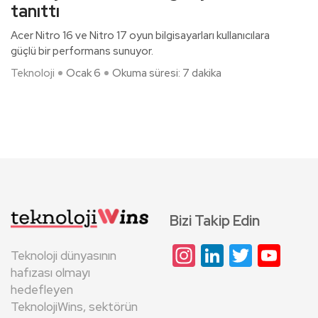
tanıttı
Acer Nitro 16 ve Nitro 17 oyun bilgisayarları kullanıcılara
güçlü bir performans sunuyor.
Teknoloji
Ocak 6
Okuma süresi: 7 dakika
Bizi Takip Edin
Instagram
LinkedIn
Twitte
Yo
Teknoloji dünyasının
Cha
hafızası olmayı
hedefleyen
TeknolojiWins, sektörün