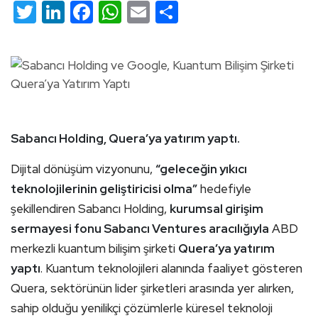
Twitter
LinkedIn
Facebook
WhatsApp
Email
Share
Sabancı Holding, Quera’ya yatırım yaptı.
Dijital dönüşüm vizyonunu,
“geleceğin yıkıcı
teknolojilerinin geliştiricisi olma”
hedefiyle
şekillendiren Sabancı Holding,
kurumsal girişim
sermayesi fonu Sabancı Ventures aracılığıyla
ABD
merkezli kuantum bilişim şirketi
Quera’ya yatırım
yaptı
. Kuantum teknolojileri alanında faaliyet gösteren
Quera, sektörünün lider şirketleri arasında yer alırken,
sahip olduğu yenilikçi çözümlerle küresel teknoloji