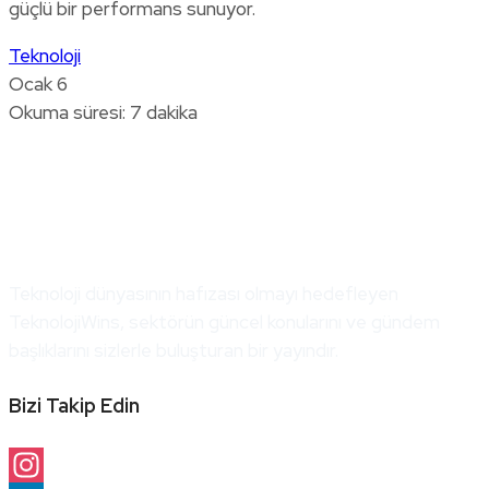
güçlü bir performans sunuyor.
Teknoloji
Ocak 6
Okuma süresi: 7 dakika
Teknoloji dünyasının hafızası olmayı hedefleyen
TeknolojiWins, sektörün güncel konularını ve gündem
başlıklarını sizlerle buluşturan bir yayındır.
Bizi Takip Edin