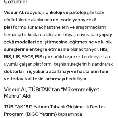
Çözümler
Viseur AI
,
radyoloji, onkoloji ve patoloji
gibi tıbbi
görüntüleme alanlarında
no-code yapay zekâ
platformu
sunarak hastanelerin ve araştırmacıların
herhangi bir kodlama bilgisine ihtiyaç duymadan
yapay
zekâ modelleri geliştirmesine, eğitmesine ve klinik
süreçlerine entegre etmesine
olanak tanıyor.
HIS,
RIS, LIS, PACS, PIS
gibi sağlık bilişim sistemleriyle tam
uyumlu çalışan platform, teşhis süreçlerini hızlandırarak
doktorların iş yükünü azaltmayı ve hastaların tanı
ve tedavi kalitesini artırmayı
hedefliyor.
Viseur AI, TÜBİTAK’tan “Mükemmeliyet
Mührü” Aldı
TÜBİTAK 1812 Yatırım Tabanlı Girişimcilik Destek
Programı (BiGG Yatırım)
kapsamında