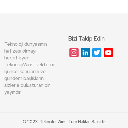
Bizi Takip Edin
Teknoloji dünyasının
Instagram
LinkedIn
Twitte
Yo
hafızası olmayı
hedefleyen
Cha
TeknolojiWins, sektörün
güncel konularını ve
gündem başlıklarını
sizlerle buluşturan bir
yayındır.
© 2023, TeknolojiWins. Tüm Hakları Saklıdır.