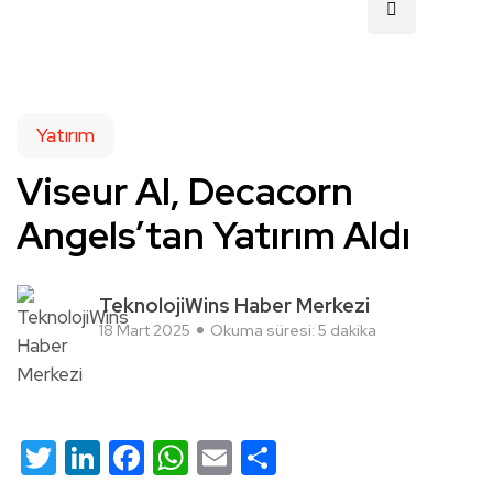
Yatırım
Viseur AI, Decacorn
Angels’tan Yatırım Aldı
TeknolojiWins Haber Merkezi
18 Mart 2025
Okuma süresi: 5 dakika
Twitter
LinkedIn
Facebook
WhatsApp
Email
Share