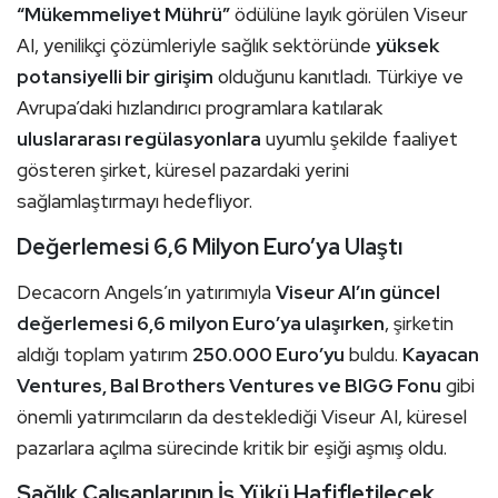
“Mükemmeliyet Mührü”
ödülüne layık görülen Viseur
AI, yenilikçi çözümleriyle sağlık sektöründe
yüksek
potansiyelli bir girişim
olduğunu kanıtladı. Türkiye ve
Avrupa’daki hızlandırıcı programlara katılarak
uluslararası regülasyonlara
uyumlu şekilde faaliyet
gösteren şirket, küresel pazardaki yerini
sağlamlaştırmayı hedefliyor.
Değerlemesi 6,6 Milyon Euro’ya Ulaştı
Decacorn Angels’ın yatırımıyla
Viseur AI’ın güncel
değerlemesi 6,6 milyon Euro’ya ulaşırken
, şirketin
aldığı toplam yatırım
250.000 Euro’yu
buldu.
Kayacan
Ventures, Bal Brothers Ventures ve BIGG Fonu
gibi
önemli yatırımcıların da desteklediği Viseur AI, küresel
pazarlara açılma sürecinde kritik bir eşiği aşmış oldu.
Sağlık Çalışanlarının İş Yükü Hafifletilecek