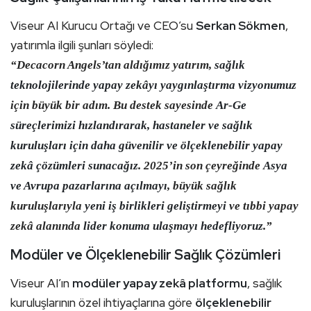
Viseur AI Kurucu Ortağı ve CEO’su
Serkan Sökmen
,
yatırımla ilgili şunları söyledi:
“Decacorn Angels’tan aldığımız yatırım,
sağlık
teknolojilerinde yapay zekâyı yaygınlaştırma vizyonumuz
için büyük bir adım. Bu destek sayesinde
Ar-Ge
süreçlerimizi hızlandırarak, hastaneler ve sağlık
kuruluşları için daha güvenilir ve ölçeklenebilir yapay
zekâ çözümleri sunacağız
. 2025’in son çeyreğinde
Asya
ve Avrupa pazarlarına açılmayı
, büyük sağlık
kuruluşlarıyla
yeni iş birlikleri geliştirmeyi
ve tıbbi yapay
zekâ alanında
lider konuma ulaşmayı hedefliyoruz
.”
Modüler ve Ölçeklenebilir Sağlık Çözümleri
Viseur AI’ın
modüler yapay zekâ platformu
, sağlık
kuruluşlarının özel ihtiyaçlarına göre
ölçeklenebilir