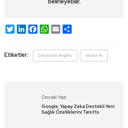
belirleyebilir.
Twitter
LinkedIn
Facebook
WhatsApp
Email
Share
Etiketler:
Decacorn Angels
Viseur AI
Önceki Yazı
Google, Yapay Zeka Destekli Yeni
Sağlık Özelliklerini Tanıttıı