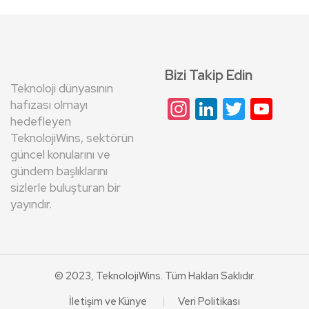
Bizi Takip Edin
Teknoloji dünyasının
Instagram
LinkedIn
Twitte
Yo
hafızası olmayı
hedefleyen
Cha
TeknolojiWins, sektörün
güncel konularını ve
gündem başlıklarını
sizlerle buluşturan bir
yayındır.
© 2023, TeknolojiWins. Tüm Hakları Saklıdır.
İletişim ve Künye
Veri Politikası