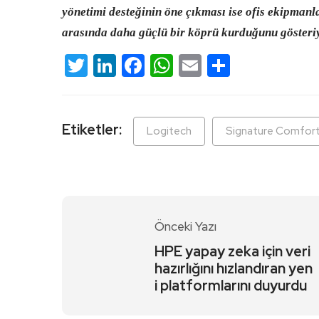
yönetimi desteğinin öne çıkması ise ofis ekipmanla
arasında daha güçlü bir köprü kurduğunu gösteri
Twitter
LinkedIn
Facebook
WhatsApp
Email
Share
Etiketler:
Logitech
Signature Comfort
Önceki Yazı
HPE yapay zeka için veri
hazırlığını hızlandıran yen
i platformlarını duyurdu