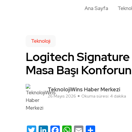
Ana Sayfa
Teknol
Teknoloji
Logitech Signature 
Masa Başı Konforun
TeknolojiWins Haber Merkezi
26 Mayıs 2026
Okuma süresi: 4 dakika
Twitter
LinkedIn
Facebook
WhatsApp
Email
Share