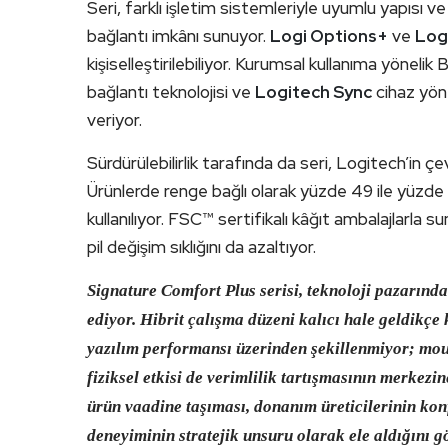
Seri, farklı işletim sistemleriyle uyumlu yapısı v
bağlantı imkânı sunuyor.
Logi Options+
ve
Log
kişiselleştirilebiliyor. Kurumsal kullanıma yöneli
bağlantı teknolojisi ve
Logitech Sync
cihaz yöne
veriyor.
Sürdürülebilirlik tarafında da seri, Logitech’in ç
Ürünlerde renge bağlı olarak yüzde 49 ile yüzde 
kullanılıyor. FSC™ sertifikalı kâğıt ambalajlarla 
pil değişim sıklığını da azaltıyor.
Signature Comfort Plus serisi, teknoloji pazarın
ediyor. Hibrit çalışma düzeni kalıcı hale geldikçe 
yazılım performansı üzerinden şekillenmiyor; mou
fiziksel etkisi de verimlilik tartışmasının merkezin
ürün vaadine taşıması, donanım üreticilerinin kon
deneyiminin stratejik unsuru olarak ele aldığını g