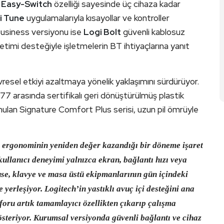
e
Easy-Switch
özelliği sayesinde üç cihaza kadar
i Tune
uygulamalarıyla kısayollar ve kontroller
k Business versiyonu ise
Logi Bolt
güvenli kablosuz
timi desteğiyle işletmelerin BT ihtiyaçlarına yanıt
evresel etkiyi azaltmaya yönelik yaklaşımını sürdürüyor.
77 arasında sertifikalı geri dönüştürülmüş plastik
sunulan Signature Comfort Plus serisi, uzun pil ömrüyle
da ergonominin yeniden değer kazandığı bir döneme işaret
kullanıcı deneyimi yalnızca ekran, bağlantı hızı veya
se, klavye ve masa üstü ekipmanlarının gün içindeki
e yerleşiyor. Logitech’in yastıklı avuç içi desteğini ana
foru artık tamamlayıcı özellikten çıkarıp çalışma
österiyor. Kurumsal versiyonda güvenli bağlantı ve cihaz