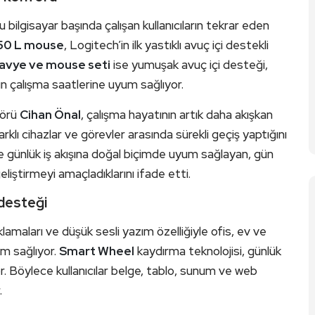
 bilgisayar başında çalışan kullanıcıların tekrar eden
0 L mouse
, Logitech’in ilk yastıklı avuç içi destekli
avye ve mouse seti
ise yumuşak avuç içi desteği,
un çalışma saatlerine uyum sağlıyor.
törü
Cihan Önal
, çalışma hayatının artık daha akışkan
farklı cihazlar ve görevler arasında sürekli geçiş yaptığını
e günlük iş akışına doğal biçimde uyum sağlayan, gün
liştirmeyi amaçladıklarını ifade etti.
 desteği
amaları ve düşük sesli yazım özelliğiyle ofis, ev ve
im sağlıyor.
Smart Wheel
kaydırma teknolojisi, günlük
or. Böylece kullanıcılar belge, tablo, sunum ve web
.