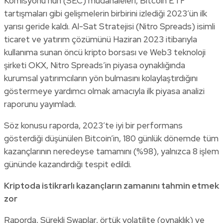
Komisyonu’nun (SEC) müdahaleleri, Bitcoin ETF
tartışmaları gibi gelişmelerin birbirini izlediği 2023’ün ilk
yarısı geride kaldı. Al-Sat Stratejisi (Nitro Spreads) isimli
ticaret ve yatırım çözümünü Haziran 2023 itibarıyla
kullanıma sunan öncü kripto borsası ve Web3 teknoloji
şirketi OKX, Nitro Spreads’in piyasa oynaklığında
kurumsal yatırımcıların yön bulmasını kolaylaştırdığını
göstermeye yardımcı olmak amacıyla ilk piyasa analizi
raporunu yayımladı.
Söz konusu raporda, 2023’te iyi bir performans
gösterdiği düşünülen Bitcoin’in, 180 günlük dönemde tüm
kazançlarının neredeyse tamamını (%98), yalnızca 8 işlem
gününde kazandırdığı tespit edildi.
Kriptoda istikrarlı kazançların zamanını tahmin etmek
zor
Raporda, Sürekli Swaplar, örtük volatilite (oynaklık) ve