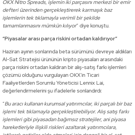
OKX Nitro Spreads, işlemin iki parçasını merkezi bir emir
defteri üzerinden gerçekleştirerek karmaşık baz
işlemlerin tek tıklamayla verimli bir şekilde
tamamlanmasını mümkün kılıyor
” diye konuştu.
“
Piyasalar arası parça riskini ortadan kaldırıyor”
Haziran ayının sonlarında beta sürümünü devreye aldıkları
Al-Sat Stratejisi ürününün kripto piyasaları arasındaki
parça riskini ortadan kaldıran bir alış-satış farkı işlemleri
çözümü olduğunu vurgulayan OKX’in Ticari
Faaliyetlerden Sorumlu Yöneticisi Lennix Lai,
değerlendirmelerini şu ifadelerle sonlandırdı:
“
Bu aracı kullanan kurumsal yatırımcılar, iki parçalı bir baz
işlemi tek tıklamayla gerçekleştirebiliyor. Alış satış farkı
işlemleri gibi piyasadan bağımsız stratejiler, ani piyasa
hareketleriyle ilişkili riskleri azaltarak yatırımcılara,
istikrarlı getiriler elde etmeleri için dengeli bir al-sat