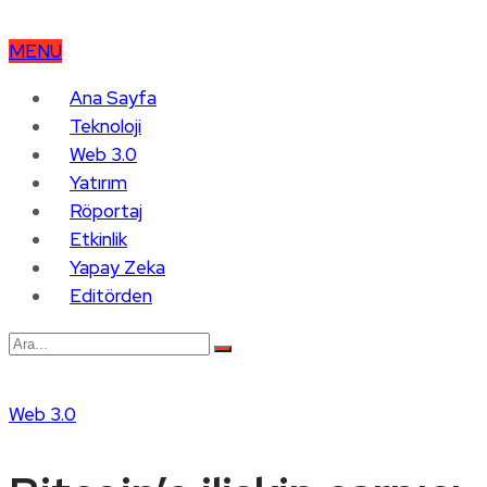
MENU
Ana Sayfa
Teknoloji
Web 3.0
Yatırım
Röportaj
Etkinlik
Yapay Zeka
Editörden
Web 3.0