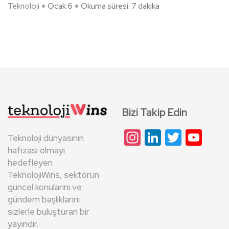
Teknoloji
Ocak 6
Okuma süresi: 7 dakika
Bizi Takip Edin
Instagram
LinkedIn
Twitte
Yo
Teknoloji dünyasının
Cha
hafızası olmayı
hedefleyen
TeknolojiWins, sektörün
güncel konularını ve
gündem başlıklarını
sizlerle buluşturan bir
yayındır.