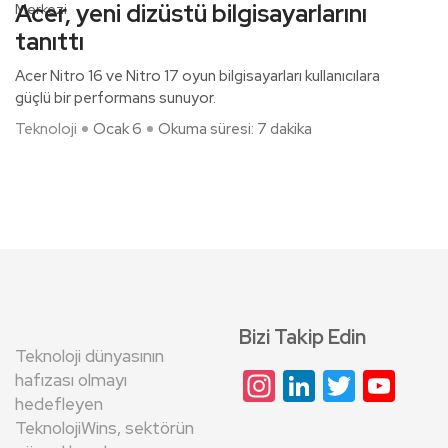
Acer, yeni dizüstü bilgisayarlarını
tanıttı
Acer Nitro 16 ve Nitro 17 oyun bilgisayarları kullanıcılara
güçlü bir performans sunuyor.
Teknoloji
Ocak 6
Okuma süresi: 7 dakika
Bizi Takip Edin
Teknoloji dünyasının
Instagram
LinkedIn
Twitte
Yo
hafızası olmayı
hedefleyen
Cha
TeknolojiWins, sektörün