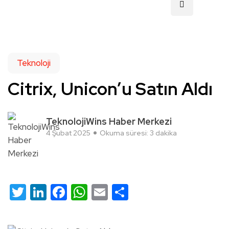
Teknoloji
Citrix, Unicon’u Satın Aldı
TeknolojiWins Haber Merkezi
4 Şubat 2025
Okuma süresi: 3 dakika
Twitter
LinkedIn
Facebook
WhatsApp
Email
Share